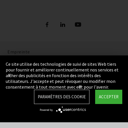
Empreinte
Politique de confidentialité
Ce site utilise des technologies de suivi de sites Web tiers
pour fournir et améliorer continuellement nos services et
Cookie Settings
afficher des publicités en fonction des intérêts des
utilisateurs. J'accepte et peut révoquer ou modifier mon
Termes et Conditions
consentement à tout moment avec effet pour l'avenir.
Plan du site
PARAMÈTRES DES COOKIE
ACCEPTER
Integrity Line
Powered by
EmpCo directives