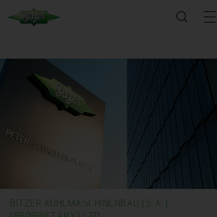
BITZER KÜHLMASCHINENBAU (S.A.)
(PROPRIETARY) LTD.