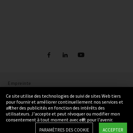
Empreinte
Politique de confidentialité
Ce site utilise des technologies de suivi de sites Web tiers
pour fournir et améliorer continuellement nos services et
Cookie Settings
afficher des publicités en fonction des intérêts des
utilisateurs. J'accepte et peut révoquer ou modifier mon
Termes et Conditions
consentement à tout moment avec effet pour l'avenir.
Plan du site
PARAMÈTRES DES COOKIE
ACCEPTER