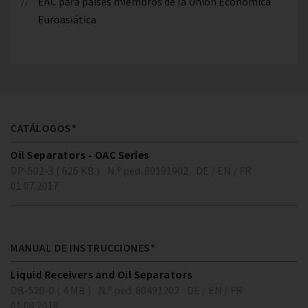
EAC para países miembros de la Unión Económica
Euroasiática
CATÁLOGOS*
Oil Separators - OAC Series
DP-502-3 ( 626 KB )
N.º ped. 80191902
DE / EN / FR
01.07.2017
MANUAL DE INSTRUCCIONES*
Liquid Receivers and Oil Separators
DB-520-0 ( 4 MB )
N.º ped. 80491202
DE / EN / FR
01.08.2018