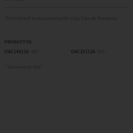
*Encontrará la documentación elija Tipo de Producto
PRODUCTOS
OAC14011A
385 *
OAC25112A
655 *
* Volumen en dm³