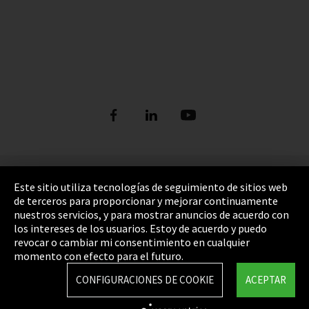
Pie de imprenta
Este sitio utiliza tecnologías de seguimiento de sitios web
de terceros para proporcionar y mejorar continuamente
Política de privacidad
nuestros servicios, y para mostrar anuncios de acuerdo con
los intereses de los usuarios. Estoy de acuerdo y puedo
Cookie Settings
revocar o cambiar mi consentimiento en cualquier
Términos y Condiciones
momento con efecto para el futuro.
Mapa del sitio
CONFIGURACIONES DE COOKIE
ACEPTAR
Integrity Line