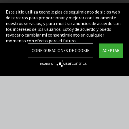
Pie de imprenta
Este sitio utiliza tecnologías de seguimiento de sitios web
de terceros para proporcionar y mejorar continuamente
Política de privacidad
nuestros servicios, y para mostrar anuncios de acuerdo con
los intereses de los usuarios. Estoy de acuerdo y puedo
Cookie Settings
revocar o cambiar mi consentimiento en cualquier
Términos y Condiciones
momento con efecto para el futuro.
Mapa del sitio
CONFIGURACIONES DE COOKIE
ACEPTAR
Integrity Line
Powered by
EmpCo directivas