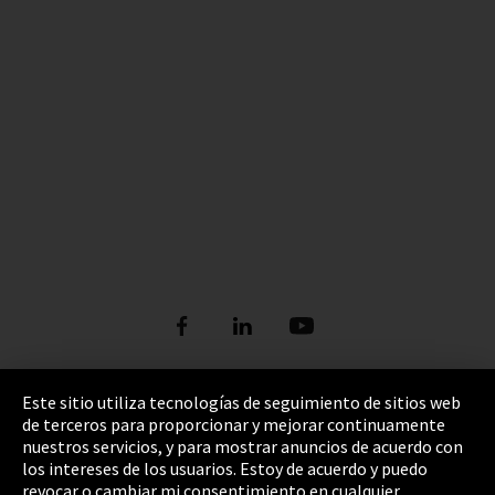
Este sitio utiliza tecnologías de seguimiento de sitios web
de terceros para proporcionar y mejorar continuamente
Pie de imprenta
nuestros servicios, y para mostrar anuncios de acuerdo con
los intereses de los usuarios. Estoy de acuerdo y puedo
Política de privacidad
revocar o cambiar mi consentimiento en cualquier