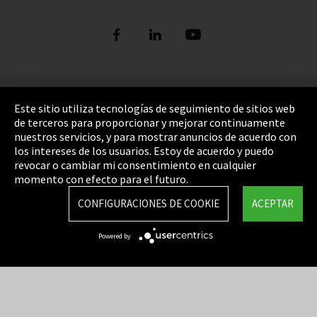
Pie de imprenta
Este sitio utiliza tecnologías de seguimiento de sitios web
de terceros para proporcionar y mejorar continuamente
Política de privacidad
nuestros servicios, y para mostrar anuncios de acuerdo con
los intereses de los usuarios. Estoy de acuerdo y puedo
Cookie Settings
revocar o cambiar mi consentimiento en cualquier
Términos y Condiciones
momento con efecto para el futuro.
Mapa del sitio
CONFIGURACIONES DE COOKIE
ACEPTAR
Integrity Line
Powered by
EmpCo directivas