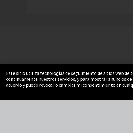
Este sitio utiliza tecnologías de seguimiento de sitios web de
continuamente nuestros servicios, y para mostrar anuncios de a
Pie de imprenta
Política de privacidad
Cooki
acuerdo y puedo revocar o cambiar mi consentimiento en cualq
Integrity Line
EmpCo directivas