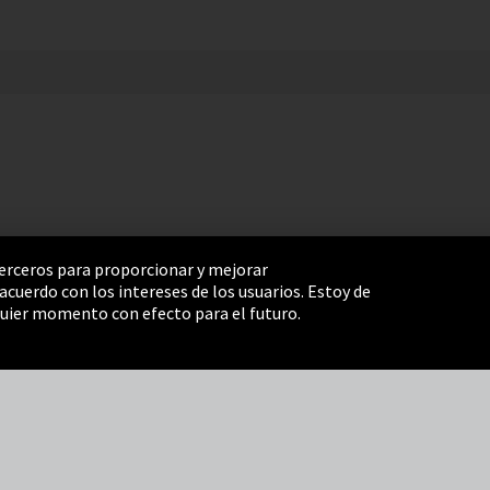
 terceros para proporcionar y mejorar
cuerdo con los intereses de los usuarios. Estoy de
e Settings
Términos y Condiciones
Mapa del sitio
uier momento con efecto para el futuro.