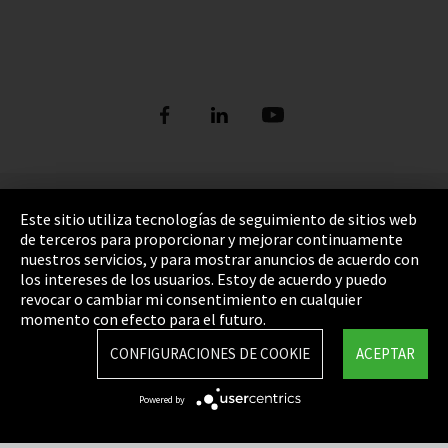
Pie de imprenta
Este sitio utiliza tecnologías de seguimiento de sitios web
de terceros para proporcionar y mejorar continuamente
Política de privacidad
nuestros servicios, y para mostrar anuncios de acuerdo con
los intereses de los usuarios. Estoy de acuerdo y puedo
Cookie Settings
revocar o cambiar mi consentimiento en cualquier
Términos y Condiciones
momento con efecto para el futuro.
Mapa del sitio
CONFIGURACIONES DE COOKIE
ACEPTAR
Integrity Line
Powered by
EmpCo directivas