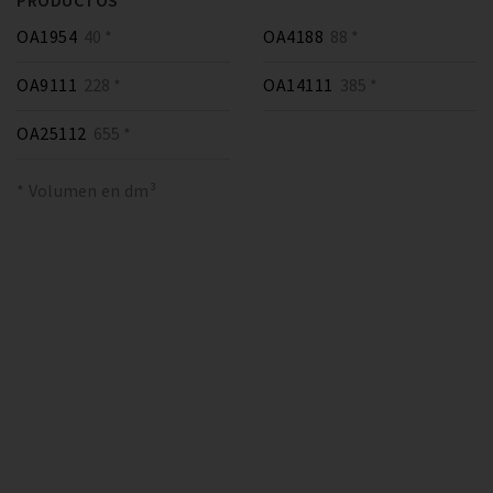
PRODUCTOS
OA1954
40 *
OA4188
88 *
OA9111
228 *
OA14111
385 *
OA25112
655 *
* Volumen en dm³