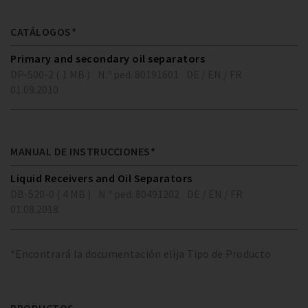
CATÁLOGOS*
Primary and secondary oil separators
DP-500-2 ( 1 MB )
N.º ped. 80191601
DE / EN / FR
01.09.2010
MANUAL DE INSTRUCCIONES*
Liquid Receivers and Oil Separators
DB-520-0 ( 4 MB )
N.º ped. 80491202
DE / EN / FR
01.08.2018
*Encontrará la documentación elija Tipo de Producto