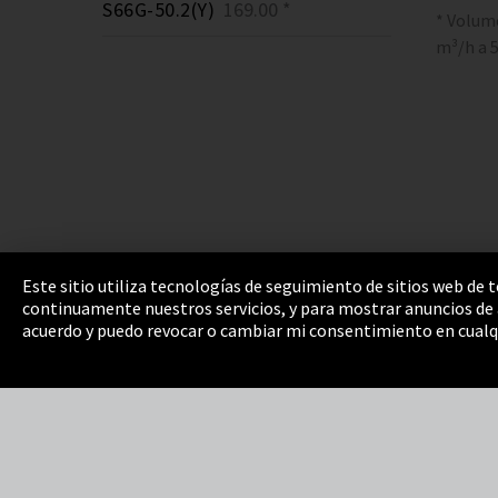
S66G-50.2(Y)
169.00 *
* Volum
m³/h a 
Este sitio utiliza tecnologías de seguimiento de sitios web de
continuamente nuestros servicios, y para mostrar anuncios de a
Pie de imprenta
Política de privacidad
Cooki
acuerdo y puedo revocar o cambiar mi consentimiento en cualq
Integrity Line
EmpCo directivas