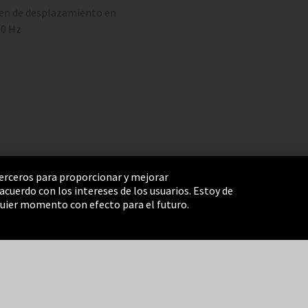
en de desplazamiento en
50 Hz
 terceros para proporcionar y mejorar
cuerdo con los intereses de los usuarios. Estoy de
e Settings
Términos y Condiciones
Mapa del sitio
uier momento con efecto para el futuro.