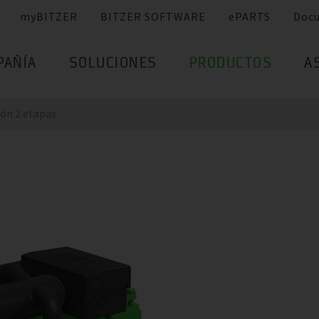
myBITZER
BITZER SOFTWARE
ePARTS
Doc
PAÑÍA
SOLUCIONES
PRODUCTOS
A
ión 2 etapas