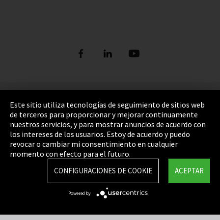
Pie de imprenta
Este sitio utiliza tecnologías de seguimiento de sitios web
de terceros para proporcionar y mejorar continuamente
Política de privacidad
nuestros servicios, y para mostrar anuncios de acuerdo con
los intereses de los usuarios. Estoy de acuerdo y puedo
Cookie Settings
revocar o cambiar mi consentimiento en cualquier
Términos y Condiciones
momento con efecto para el futuro.
Mapa del sitio
CONFIGURACIONES DE COOKIE
ACEPTAR
Integrity Line
Powered by
EmpCo directivas