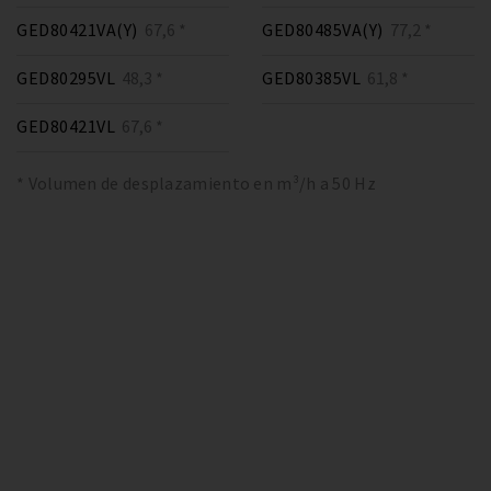
GED80421VA(Y)
67,6 *
GED80485VA(Y)
77,2 *
GED80295VL
48,3 *
GED80385VL
61,8 *
GED80421VL
67,6 *
* Volumen de desplazamiento en m³/h a 50 Hz