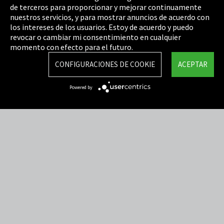
de terceros para proporcionar y mejorar continuamente
Política de privacidad
nuestros servicios, y para mostrar anuncios de acuerdo con
los intereses de los usuarios. Estoy de acuerdo y puedo
Cookie Settings
revocar o cambiar mi consentimiento en cualquier
Términos y Condiciones
momento con efecto para el futuro.
Mapa del sitio
CONFIGURACIONES DE COOKIE
ACEPTAR
Integrity Line
Powered by
EmpCo directivas