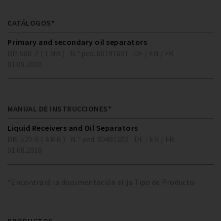
CATÁLOGOS*
Primary and secondary oil separators
DP-500-2 ( 1 MB )
N.º ped. 80191601
DE / EN / FR
01.09.2010
MANUAL DE INSTRUCCIONES*
Liquid Receivers and Oil Separators
DB-520-0 ( 4 MB )
N.º ped. 80491202
DE / EN / FR
01.08.2018
*Encontrará la documentación elija Tipo de Producto