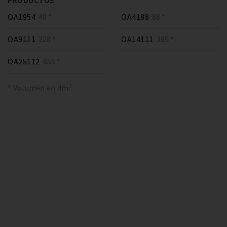
PRODUCTOS
OA1954
40 *
OA4188
88 *
OA9111
228 *
OA14111
385 *
OA25112
655 *
* Volumen en dm³