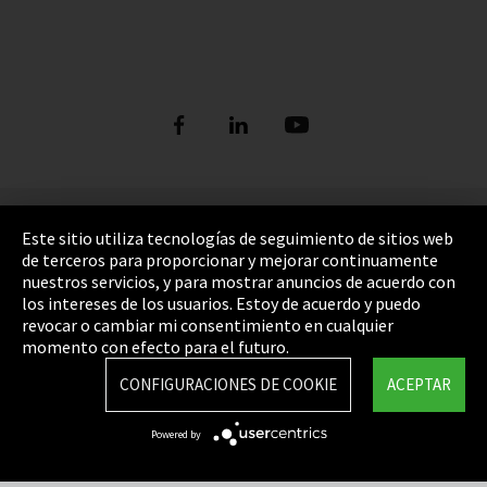
Pie de imprenta
Este sitio utiliza tecnologías de seguimiento de sitios web
de terceros para proporcionar y mejorar continuamente
Política de privacidad
nuestros servicios, y para mostrar anuncios de acuerdo con
los intereses de los usuarios. Estoy de acuerdo y puedo
Cookie Settings
revocar o cambiar mi consentimiento en cualquier
Términos y Condiciones
momento con efecto para el futuro.
Mapa del sitio
CONFIGURACIONES DE COOKIE
ACEPTAR
Integrity Line
Powered by
EmpCo directivas