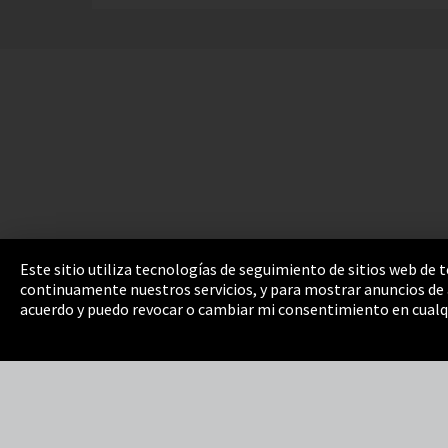
Este sitio utiliza tecnologías de seguimiento de sitios web de
continuamente nuestros servicios, y para mostrar anuncios de a
Pie de imprenta
Política de privacidad
Cooki
acuerdo y puedo revocar o cambiar mi consentimiento en cualq
Integrity Line
EmpCo directivas