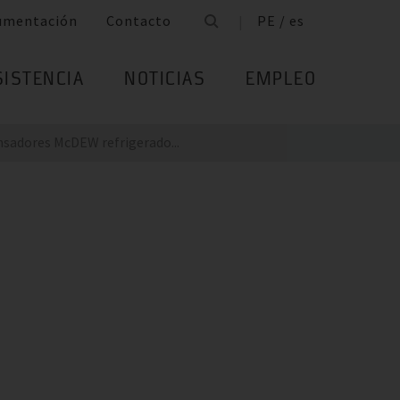
umentación
Contacto
PE / es
SISTENCIA
NOTICIAS
EMPLEO
sadores McDEW refrigerado...