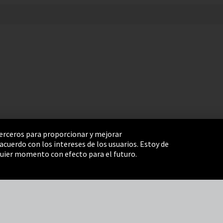
 terceros para proporcionar y mejorar
cuerdo con los intereses de los usuarios. Estoy de
e Settings
Términos y Condiciones
Mapa del sitio
uier momento con efecto para el futuro.