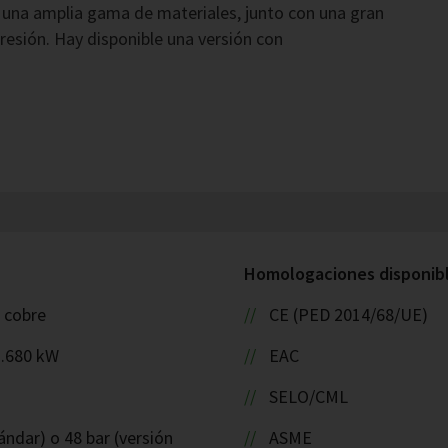
 una amplia gama de materiales, junto con una gran
resión. Hay disponible una versión con
Homologaciones disponible
: cobre
CE (PED 2014/68/UE)
1.680 kW
EAC
SELO/CML
ándar) o 48 bar (versión
ASME