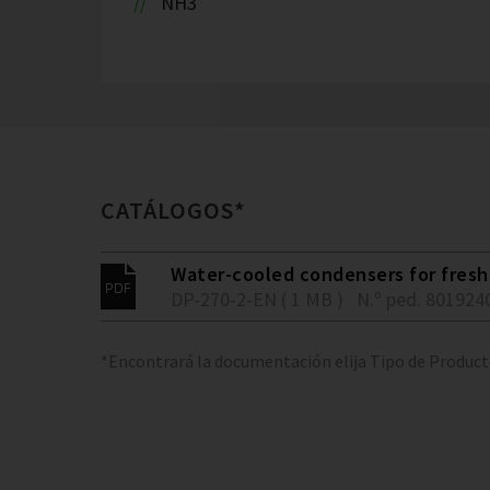
NH3
CATÁLOGOS*
Water-cooled condensers for fresh 
DP-270-2-EN ( 1 MB )
N.º ped. 801924
*Encontrará la documentación elija Tipo de Produc