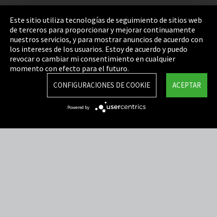
Pie de imprenta
Este sitio utiliza tecnologías de seguimiento de sitios web
de terceros para proporcionar y mejorar continuamente
Política de privacidad
nuestros servicios, y para mostrar anuncios de acuerdo con
los intereses de los usuarios. Estoy de acuerdo y puedo
Cookie Settings
revocar o cambiar mi consentimiento en cualquier
Términos y Condiciones
momento con efecto para el futuro.
Mapa del sitio
CONFIGURACIONES DE COOKIE
ACEPTAR
Integrity Line
Powered by
EmpCo directivas