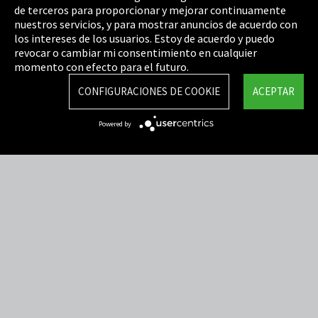
de terceros para proporcionar y mejorar continuamente
Política de privacidad
nuestros servicios, y para mostrar anuncios de acuerdo con
los intereses de los usuarios. Estoy de acuerdo y puedo
Cookie Settings
revocar o cambiar mi consentimiento en cualquier
Términos y Condiciones
momento con efecto para el futuro.
Mapa del sitio
CONFIGURACIONES DE COOKIE
ACEPTAR
Integrity Line
Powered by
EmpCo directivas