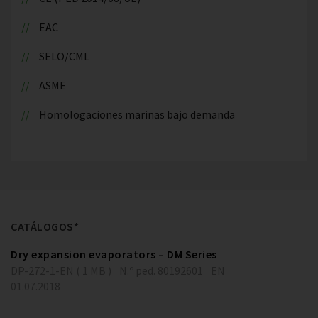
EAC
SELO/CML
ASME
Homologaciones marinas bajo demanda
CATÁLOGOS*
Dry expansion evaporators – DM Series
DP-272-1-EN ( 1 MB )
N.º ped. 80192601
EN
01.07.2018