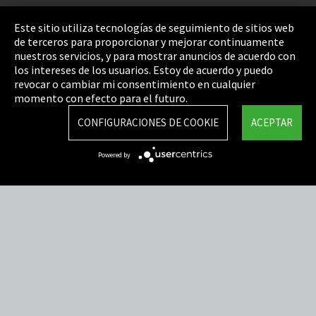
Pie de imprenta
Este sitio utiliza tecnologías de seguimiento de sitios web
de terceros para proporcionar y mejorar continuamente
Política de privacidad
nuestros servicios, y para mostrar anuncios de acuerdo con
los intereses de los usuarios. Estoy de acuerdo y puedo
Cookie Settings
revocar o cambiar mi consentimiento en cualquier
Términos y Condiciones
momento con efecto para el futuro.
Mapa del sitio
CONFIGURACIONES DE COOKIE
ACEPTAR
Integrity Line
Powered by
EmpCo directivas