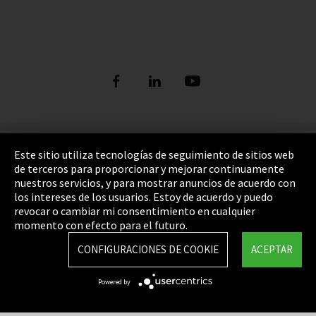
Pie de imprenta
Este sitio utiliza tecnologías de seguimiento de sitios web
de terceros para proporcionar y mejorar continuamente
Política de privacidad
nuestros servicios, y para mostrar anuncios de acuerdo con
los intereses de los usuarios. Estoy de acuerdo y puedo
Cookie Settings
revocar o cambiar mi consentimiento en cualquier
Términos y Condiciones
momento con efecto para el futuro.
Mapa del sitio
CONFIGURACIONES DE COOKIE
ACEPTAR
Integrity Line
Powered by
EmpCo directivas