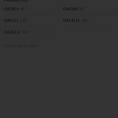
PRODUCTOS
OA1954
40 *
OA4188
88 *
OA9111
228 *
OA14111
385 *
OA25112
655 *
* Volumen en dm³