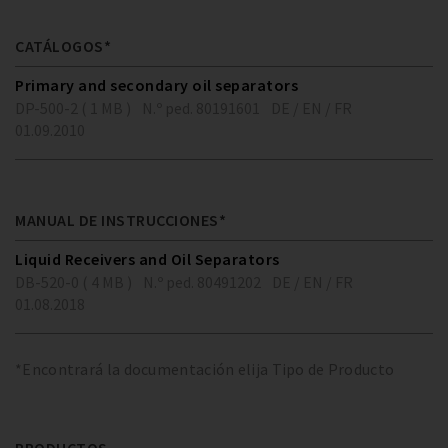
CATÁLOGOS*
Primary and secondary oil separators
DP-500-2 ( 1 MB )
N.º ped. 80191601
DE / EN / FR
01.09.2010
MANUAL DE INSTRUCCIONES*
Liquid Receivers and Oil Separators
DB-520-0 ( 4 MB )
N.º ped. 80491202
DE / EN / FR
01.08.2018
*Encontrará la documentación elija Tipo de Producto