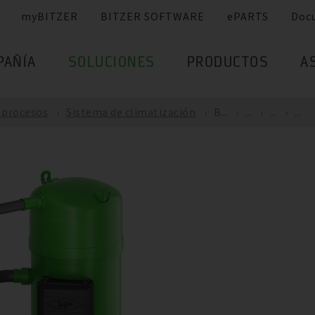
myBITZER
BITZER SOFTWARE
ePARTS
Doc
PAÑÍA
SOLUCIONES
PRODUCTOS
A
e procesos
Sistema de climatización
B...
...
...
...