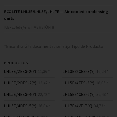
ECOLITE LHL3E/LHL5E/LHL7E — Air cooled condensing
units
KB-206
de/en/fr
VERSIÓN
8
*Encontrará la documentación elija Tipo de Producto
PRODUCTOS
LHL3E/2EES-2(Y)
11,36 *
LHL3E/2CES-3(Y)
16,24 *
LHL3E/2DES-2(Y)
13,42 *
LHL5E/4FES-3(Y)
18,05 *
LHL5E/4EES-4(Y)
22,72 *
LHL5E/4CES-6(Y)
32,48 *
LHL5E/4DES-5(Y)
26,84 *
LHL7E/4VE-7(Y)
34,73 *