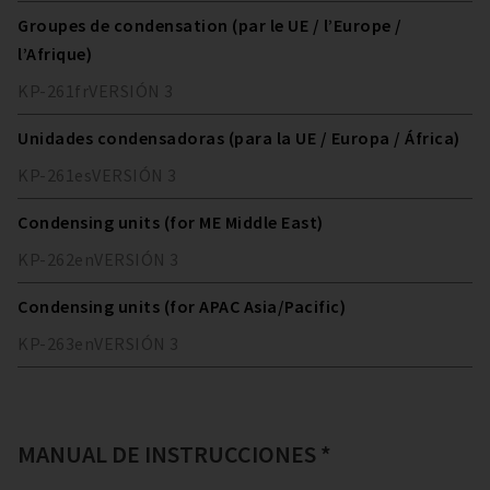
Groupes de condensation (par le UE / l’Europe /
l’Afrique)
KP-261
fr
VERSIÓN
3
Unidades condensadoras (para la UE / Europa / África)
KP-261
es
VERSIÓN
3
Condensing units (for ME Middle East)
KP-262
en
VERSIÓN
3
Condensing units (for APAC Asia/Pacific)
KP-263
en
VERSIÓN
3
MANUAL DE INSTRUCCIONES *