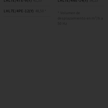
LHL7E/4TE-9(Y)
41,33 *
LHL7E/4NE-14(Y)
56,25 *
LHL7E/4PE-12(Y)
48,50 *
* Volumen de
desplazamiento en m³/h a
50 Hz