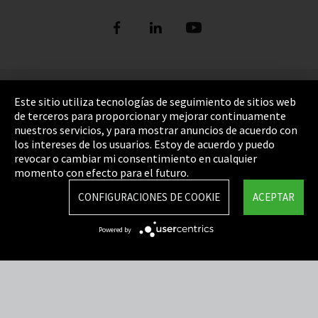
Pie de imprenta
Este sitio utiliza tecnologías de seguimiento de sitios web
de terceros para proporcionar y mejorar continuamente
Política de privacidad
nuestros servicios, y para mostrar anuncios de acuerdo con
los intereses de los usuarios. Estoy de acuerdo y puedo
Cookie Settings
revocar o cambiar mi consentimiento en cualquier
Términos y Condiciones
momento con efecto para el futuro.
Mapa del sitio
CONFIGURACIONES DE COOKIE
ACEPTAR
Integrity Line
Powered by
EmpCo directivas