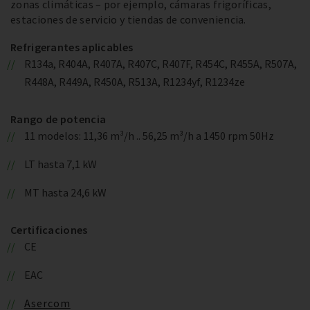
zonas climáticas – por ejemplo, cámaras frigoríficas,
estaciones de servicio y tiendas de conveniencia.
Refrigerantes aplicables
R134a, R404A, R407A, R407C, R407F, R454C, R455A, R507A,
R448A, R449A, R450A, R513A, R1234yf, R1234ze
Rango de potencia
11 modelos: 11,36 m³/h .. 56,25 m³/h a 1450 rpm 50Hz
LT hasta 7,1 kW
MT hasta 24,6 kW
Certificaciones
CE
EAC
Asercom