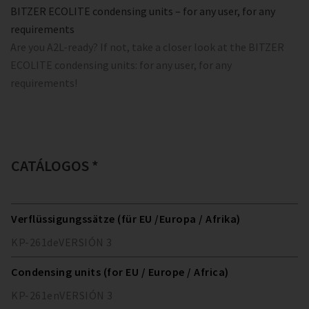
BITZER ECOLITE condensing units – for any user, for any
requirements
Are you A2L-ready? If not, take a closer look at the BITZER
ECOLITE condensing units: for any user, for any
requirements!
CATÁLOGOS *
Verflüssigungssätze (für EU /Europa / Afrika)
KP-261
de
VERSIÓN
3
Condensing units (for EU / Europe / Africa)
KP-261
en
VERSIÓN
3