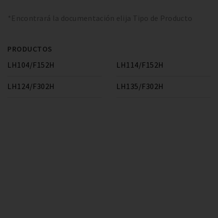
*Encontrará la documentación elija Tipo de Producto
PRODUCTOS
LH104/F152H
LH114/F152H
LH124/F302H
LH135/F302H