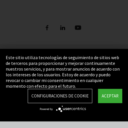
Pie de imprenta
Este sitio utiliza tecnologías de seguimiento de sitios web
de terceros para proporcionar y mejorar continuamente
Política de privacidad
nuestros servicios, y para mostrar anuncios de acuerdo con
los intereses de los usuarios. Estoy de acuerdo y puedo
Cookie Settings
revocar o cambiar mi consentimiento en cualquier
Términos y Condiciones
momento con efecto para el futuro.
Mapa del sitio
CONFIGURACIONES DE COOKIE
ACEPTAR
Integrity Line
Powered by
EmpCo directivas