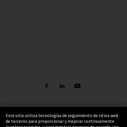
Pie de imprenta
Este sitio utiliza tecnologías de seguimiento de sitios web
de terceros para proporcionar y mejorar continuamente
Política de privacidad
nuestros servicios, y para mostrar anuncios de acuerdo con