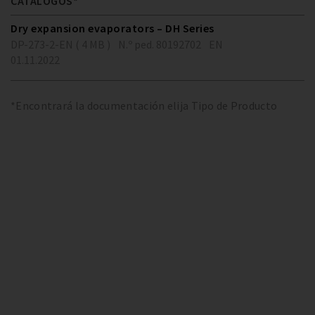
CATÁLOGOS*
Dry expansion evaporators – DH Series
DP-273-2-EN ( 4 MB )
N.º ped. 80192702
EN
01.11.2022
*Encontrará la documentación elija Tipo de Producto