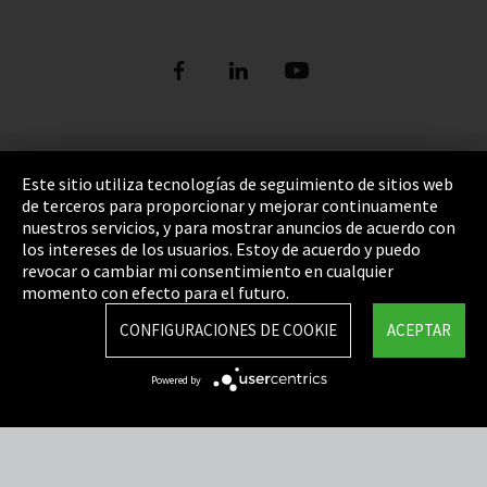
Pie de imprenta
Este sitio utiliza tecnologías de seguimiento de sitios web
de terceros para proporcionar y mejorar continuamente
Política de privacidad
nuestros servicios, y para mostrar anuncios de acuerdo con
los intereses de los usuarios. Estoy de acuerdo y puedo
Cookie Settings
revocar o cambiar mi consentimiento en cualquier
Términos y Condiciones
momento con efecto para el futuro.
Mapa del sitio
CONFIGURACIONES DE COOKIE
ACEPTAR
Integrity Line
Powered by
EmpCo directivas