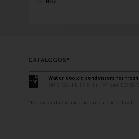
NH3
CATÁLOGOS*
Water-cooled condensers for fresh 
DP-270-2-EN ( 1 MB )
N.º ped. 801924
*Encontrará la documentación elija Tipo de Produc