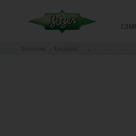
COM
Soluciones
Aire acond...
...
...
...
...
...