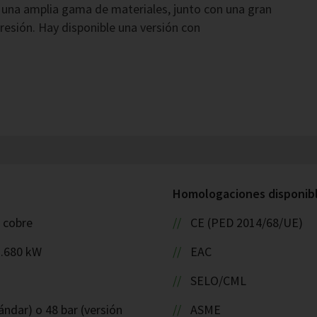
 una amplia gama de materiales, junto con una gran
resión. Hay disponible una versión con
Homologaciones disponible
: cobre
CE (PED 2014/68/UE)
1.680 kW
EAC
SELO/CML
ándar) o 48 bar (versión
ASME