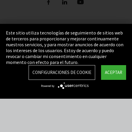
Pie de imprenta
Este sitio utiliza tecnologías de seguimiento de sitios web
de terceros para proporcionar y mejorar continuamente
Política de privacidad
nuestros servicios, y para mostrar anuncios de acuerdo con
los intereses de los usuarios. Estoy de acuerdo y puedo
Cookie Settings
revocar o cambiar mi consentimiento en cualquier
Términos y Condiciones
momento con efecto para el futuro.
Mapa del sitio
CONFIGURACIONES DE COOKIE
ACEPTAR
Integrity Line
Powered by
EmpCo directivas