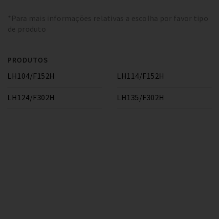
*Para mais informações relativas a escolha por favor tipo
de produto
PRODUTOS
LH104/F152H
LH114/F152H
LH124/F302H
LH135/F302H