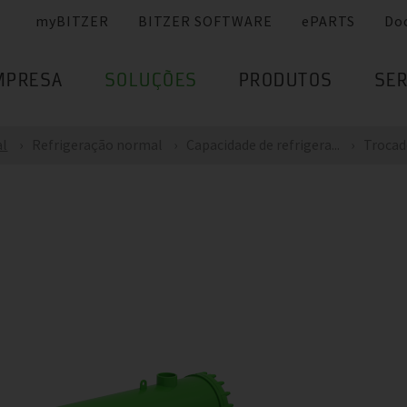
myBITZER
BITZER SOFTWARE
ePARTS
Do
MPRESA
SOLUÇÕES
PRODUTOS
SER
al
Refrigeração normal
Capacidade de refrigera...
Trocado