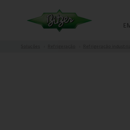
E
Soluções
Refrigeração
Refrigeração industri