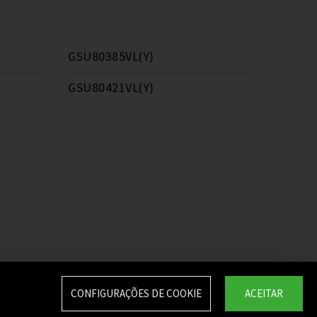
GSU80385VL(Y)
GSU80421VL(Y)
CONFIGURAÇÕES DE COOKIE
ACEITAR