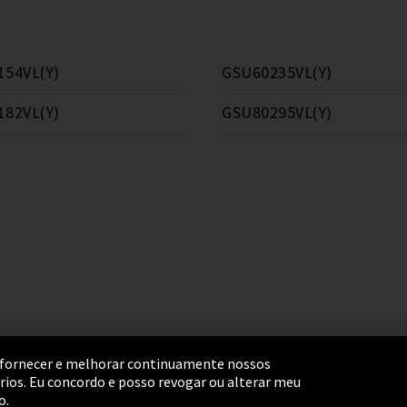
154VL(Y)
GSU60235VL(Y)
182VL(Y)
GSU80295VL(Y)
ara fornecer e melhorar continuamente nossos
ários. Eu concordo e posso revogar ou alterar meu
ngs
Termos e Condições
Mapa do Site
o.