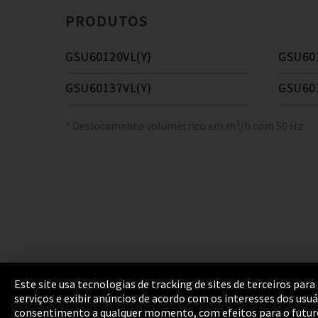
PRODUTOS
GSU60120VL(Y)
GSU60
GSU60137VL(Y)
GSU60
* Deslocamento volumétrico em m³/h com 50 Hz
Este site usa tecnologias de tracking de sites de terceiros p
serviços e exibir anúncios de acordo com os interesses dos usu
Marca
Política de Privacidade
Cookie Setti
consentimento a qualquer momento, com efeitos para o futur