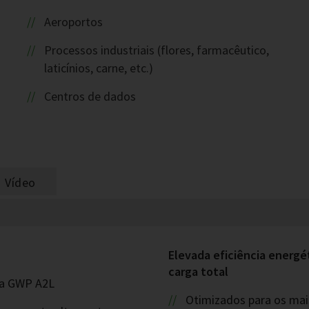
Aeroportos
Processos industriais (flores, farmacêutico,
laticínios, carne, etc.)
Centros de dados
Vídeo
Elevada eficiência energé
carga total
xa GWP A2L
Otimizados para os mais