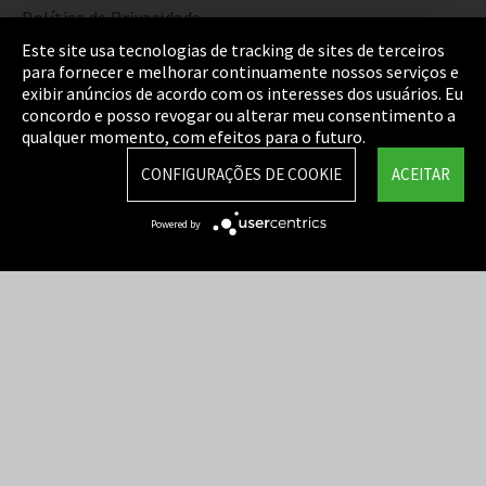
Política de Privacidade
Este site usa tecnologias de tracking de sites de terceiros
Cookie Settings
para fornecer e melhorar continuamente nossos serviços e
exibir anúncios de acordo com os interesses dos usuários. Eu
Termos e Condições
concordo e posso revogar ou alterar meu consentimento a
qualquer momento, com efeitos para o futuro.
Mapa do Site
CONFIGURAÇÕES DE COOKIE
ACEITAR
Integrity Line
Powered by
EmpCo diretivas