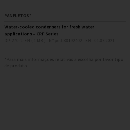
PANFLETOS*
Water-cooled condensers for fresh water
applications – CRF Series
DP-270-2-EN ( 1 MB )
Nº ped. 80192402
EN
01.07.2021
*Para mais informações relativas a escolha por favor tipo
de produto