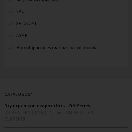
EAC
SELO/CML
ASME
Homologaciones marinas bajo demanda
CATÁLOGOS*
Dry expansion evaporators – DM Series
DP-272-1-EN ( 1 MB )
N.º ped. 80192601
EN
01.07.2018