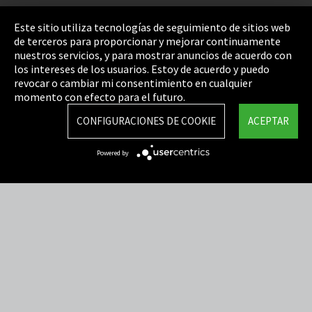
Pie de imprenta
Este sitio utiliza tecnologías de seguimiento de sitios web
de terceros para proporcionar y mejorar continuamente
Política de privacidad
nuestros servicios, y para mostrar anuncios de acuerdo con
los intereses de los usuarios. Estoy de acuerdo y puedo
Cookie Settings
revocar o cambiar mi consentimiento en cualquier
Términos y Condiciones
momento con efecto para el futuro.
Mapa del sitio
CONFIGURACIONES DE COOKIE
ACEPTAR
Integrity Line
Powered by
EmpCo directivas