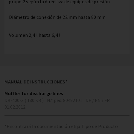
grupo 2 según la directiva de equipos de presión
Diámetro de conexión de 22 mm hasta 80 mm
Volumen 2,4 l hasta 6,4 l
MANUAL DE INSTRUCCIONES*
Muffler for discharge lines
DB-400-3 ( 180 KB )
N.º ped. 80492101
DE / EN / FR
01.02.2012
*Encontrará la documentación elija Tipo de Producto