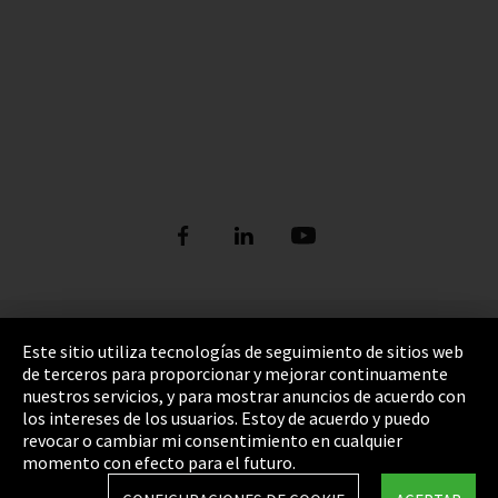
Pie de imprenta
Este sitio utiliza tecnologías de seguimiento de sitios web
de terceros para proporcionar y mejorar continuamente
Política de privacidad
nuestros servicios, y para mostrar anuncios de acuerdo con
los intereses de los usuarios. Estoy de acuerdo y puedo
Cookie Settings
revocar o cambiar mi consentimiento en cualquier
Términos y Condiciones
momento con efecto para el futuro.
Mapa del sitio