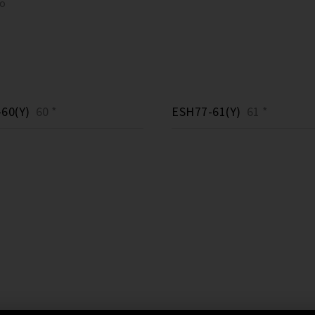
to
60(Y)
60 *
ESH77-61(Y)
61 *