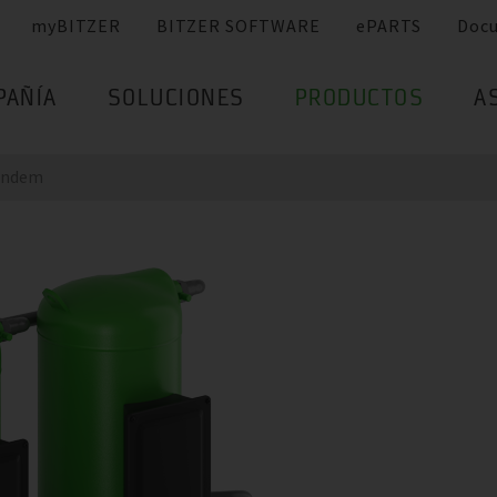
myBITZER
BITZER SOFTWARE
ePARTS
Doc
PAÑÍA
SOLUCIONES
PRODUCTOS
A
Tandem