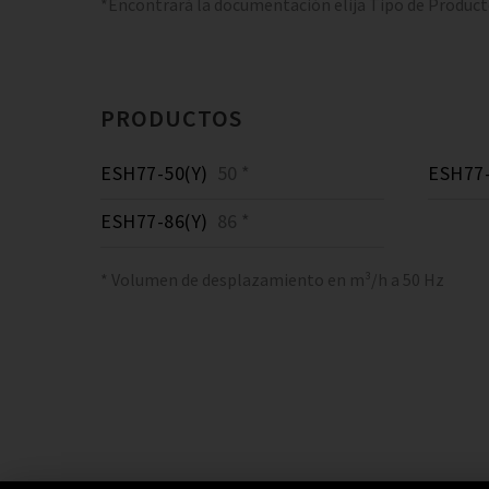
*Encontrará la documentación elija Tipo de Produc
PRODUCTOS
ESH77-50(Y)
50 *
ESH77-
ESH77-86(Y)
86 *
* Volumen de desplazamiento en m³/h a 50 Hz