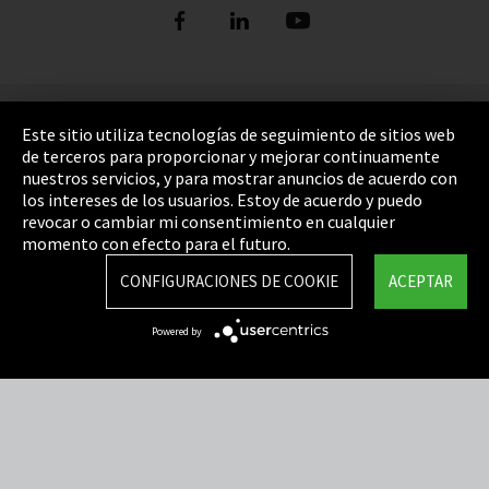
Pie de imprenta
Este sitio utiliza tecnologías de seguimiento de sitios web
de terceros para proporcionar y mejorar continuamente
Política de privacidad
nuestros servicios, y para mostrar anuncios de acuerdo con
los intereses de los usuarios. Estoy de acuerdo y puedo
Cookie Settings
revocar o cambiar mi consentimiento en cualquier
Términos y Condiciones
momento con efecto para el futuro.
Mapa del sitio
CONFIGURACIONES DE COOKIE
ACEPTAR
Integrity Line
Powered by
EmpCo directivas