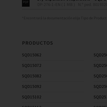
DP-276-1-EN ( 1 MB )
N.º ped. 801932
*Encontrará la documentación elija Tipo de Produc
PRODUCTOS
SQD15062
SQD25
SQD15072
SQD25
SQD15082
SQD25
SQD15092
SQD25
SQD15102
SQD25