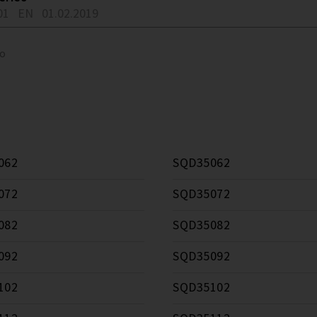
01
EN
01.02.2019
to
062
SQD35062
072
SQD35072
082
SQD35082
092
SQD35092
102
SQD35102