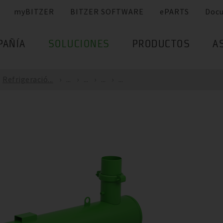
myBITZER
BITZER SOFTWARE
ePARTS
Doc
PAÑÍA
SOLUCIONES
PRODUCTOS
A
Refrigeració...
...
...
...
...