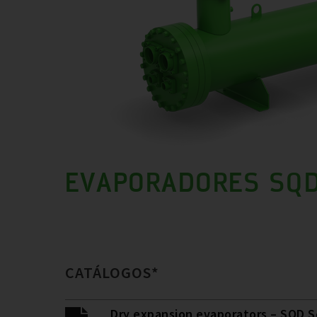
EVAPORADORES SQ
CATÁLOGOS*
Dry expansion evaporators – SQD S