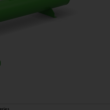
D
eries