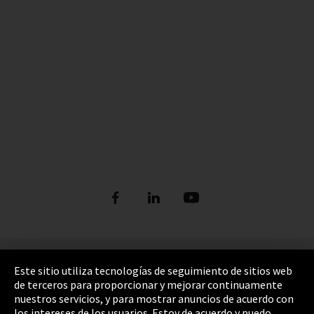
Pie de imprenta
Este sitio utiliza tecnologías de seguimiento de sitios web
de terceros para proporcionar y mejorar continuamente
Política de privacidad
nuestros servicios, y para mostrar anuncios de acuerdo con
los intereses de los usuarios. Estoy de acuerdo y puedo
Cookie Settings