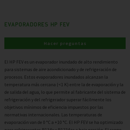
EVAPORADORES HP FEV
Hacer preguntas
El HP FEV es un evaporador inundado de alto rendimiento
para sistemas de aire acondicionado y de refrigeración de
procesos. Estos evaporadores inundados alcanzan la
temperatura más cercana (<1 K) entre la de evaporación y la
de salida del agua, lo que permite al fabricante del sistema de
refrigeración y del refrigerador superar fácilmente los
objetivos mínimos de eficiencia impuestos por las
normativas internacionales. Las temperaturas de
evaporación van de 0 °C a +10 °C. El HP FEV se ha optimizado
para refrigerantes R134a y R1234ze a baja presión. El rango