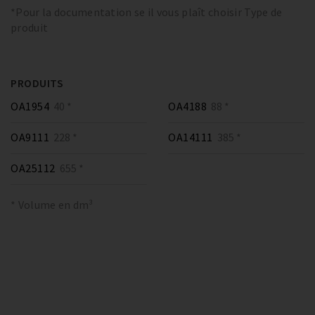
*Pour la documentation se il vous plaît choisir Type de
produit
PRODUITS
OA1954
40 *
OA4188
88 *
OA9111
228 *
OA14111
385 *
OA25112
655 *
* Volume en dm³