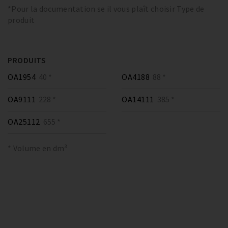
*Pour la documentation se il vous plaît choisir Type de
produit
PRODUITS
OA1954
40 *
OA4188
88 *
OA9111
228 *
OA14111
385 *
OA25112
655 *
* Volume en dm³