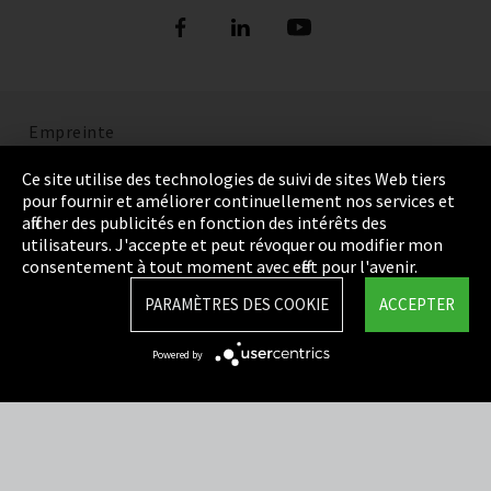
Empreinte
Politique de confidentialité
Ce site utilise des technologies de suivi de sites Web tiers
pour fournir et améliorer continuellement nos services et
Cookie Settings
afficher des publicités en fonction des intérêts des
utilisateurs. J'accepte et peut révoquer ou modifier mon
Termes et Conditions
consentement à tout moment avec effet pour l'avenir.
Plan du site
PARAMÈTRES DES COOKIE
ACCEPTER
Integrity Line
Powered by
EmpCo directives