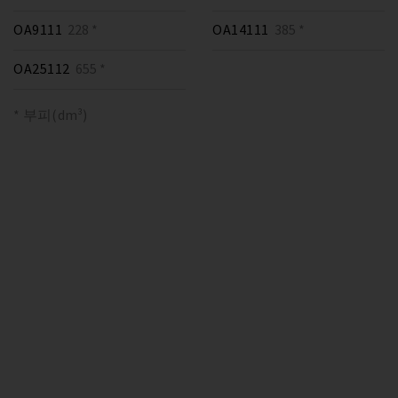
OA9111
228 *
OA14111
385 *
OA25112
655 *
* 부피(dm³)