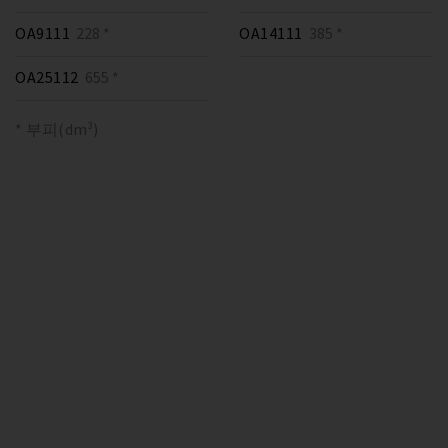
OA9111
228 *
OA14111
385 *
OA25112
655 *
* 부피(dm³)