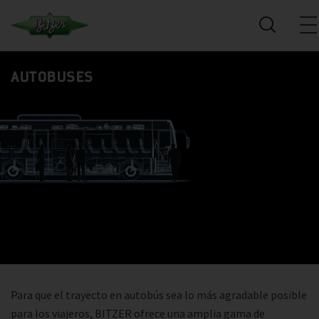
AUTOBUSES
Para que el trayecto en autobús sea lo más agradable posible
para los viajeros, BITZER ofrece una amplia gama de