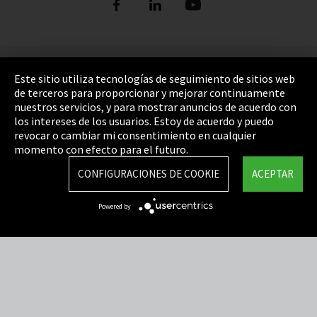
Pie de imprenta
Este sitio utiliza tecnologías de seguimiento de sitios web
de terceros para proporcionar y mejorar continuamente
Política de privacidad
nuestros servicios, y para mostrar anuncios de acuerdo con
los intereses de los usuarios. Estoy de acuerdo y puedo
Cookie Settings
revocar o cambiar mi consentimiento en cualquier
Términos y Condiciones
momento con efecto para el futuro.
Mapa del sitio
CONFIGURACIONES DE COOKIE
ACEPTAR
Integrity Line
Powered by
EmpCo directivas