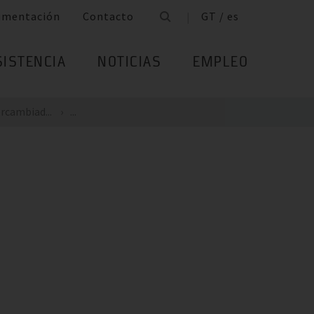
umentación
Contacto
GT / es
SISTENCIA
NOTICIAS
EMPLEO
rcambiad...
...