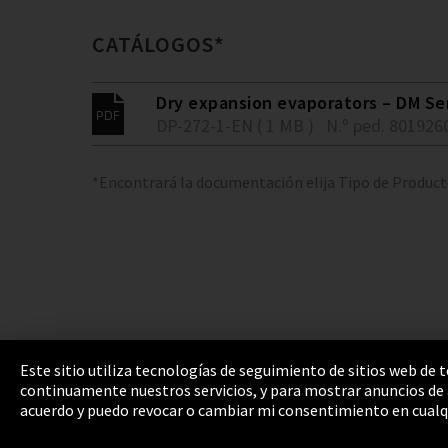
CATÁLOGOS*
Dry expansion evaporators – DM Se
DP-272-1-EN ( 1 MB )
N.º ped. 801926
*Encontrará la documentación elija Tipo de Produc
Este sitio utiliza tecnologías de seguimiento de sitios web de
continuamente nuestros servicios, y para mostrar anuncios de a
Pie de imprenta
Política de privacidad
Cooki
acuerdo y puedo revocar o cambiar mi consentimiento en cualq
Integrity Line
EmpCo directivas