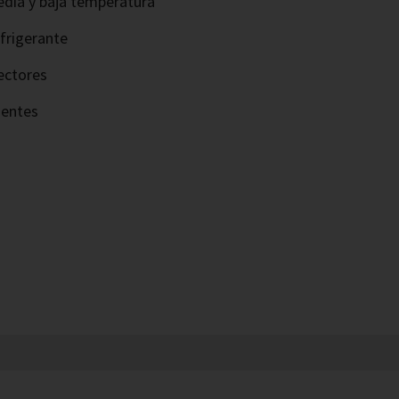
edia y baja temperatura
frigerante
ectores
nentes