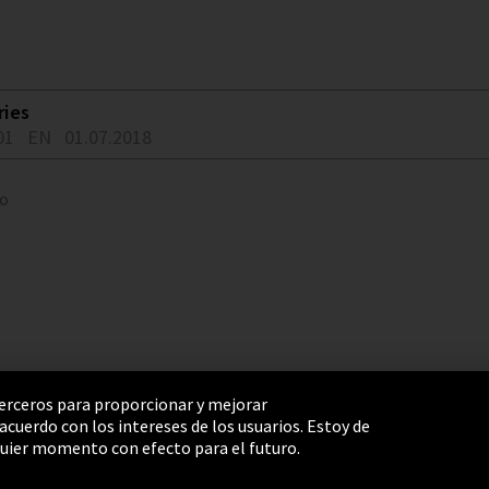
ries
01
EN
01.07.2018
to
 terceros para proporcionar y mejorar
cuerdo con los intereses de los usuarios. Estoy de
e Settings
Términos y Condiciones
Mapa del sitio
uier momento con efecto para el futuro.