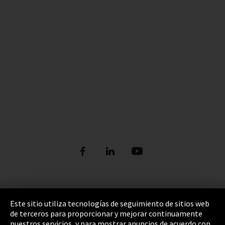
Pie de imprenta
Este sitio utiliza tecnologías de seguimiento de sitios web
de terceros para proporcionar y mejorar continuamente
Política de privacidad
nuestros servicios, y para mostrar anuncios de acuerdo con