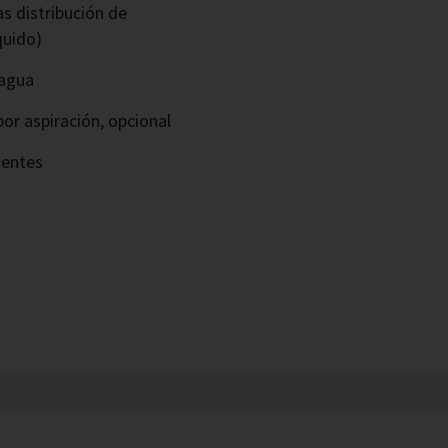
s distribución de
quido)
 agua
or aspiración, opcional
nentes