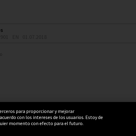
es
2901
EN
01.07.2018
to
 terceros para proporcionar y mejorar
cuerdo con los intereses de los usuarios. Estoy de
e Settings
Términos y Condiciones
Mapa del sitio
uier momento con efecto para el futuro.