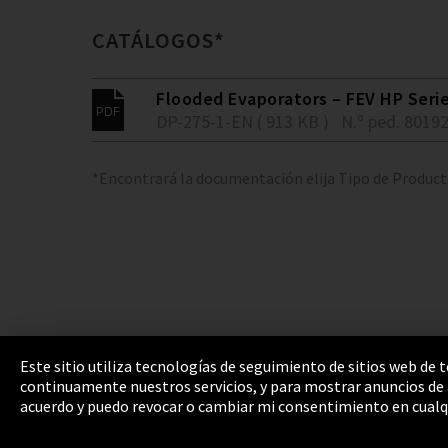
CATÁLOGOS*
Flooded Evaporators – FEV HP Seri
DP-275-1-EN ( 913 KB )
N.º ped. 8019
*Encontrará la documentación elija Tipo de Produc
Este sitio utiliza tecnologías de seguimiento de sitios web de
continuamente nuestros servicios, y para mostrar anuncios de a
Pie de imprenta
Política de privacidad
Cooki
acuerdo y puedo revocar o cambiar mi consentimiento en cualq
Integrity Line
EmpCo directivas