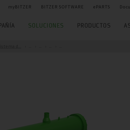
myBITZER
BITZER SOFTWARE
ePARTS
Doc
PAÑÍA
SOLUCIONES
PRODUCTOS
A
istema d...
...
...
...
...