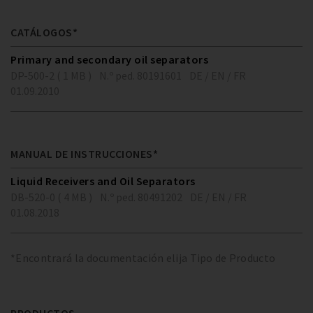
CATÁLOGOS*
Primary and secondary oil separators
DP-500-2 ( 1 MB )
N.º ped. 80191601
DE / EN / FR
01.09.2010
MANUAL DE INSTRUCCIONES*
Liquid Receivers and Oil Separators
DB-520-0 ( 4 MB )
N.º ped. 80491202
DE / EN / FR
01.08.2018
*Encontrará la documentación elija Tipo de Producto