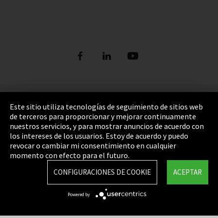
Pie de imprenta
Este sitio utiliza tecnologías de seguimiento de sitios web
de terceros para proporcionar y mejorar continuamente
Política de privacidad
nuestros servicios, y para mostrar anuncios de acuerdo con
los intereses de los usuarios. Estoy de acuerdo y puedo
Cookie Settings
revocar o cambiar mi consentimiento en cualquier
Términos y Condiciones
momento con efecto para el futuro.
Mapa del sitio
CONFIGURACIONES DE COOKIE
ACEPTAR
Integrity Line
Powered by
EmpCo directivas