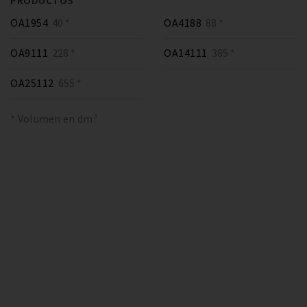
PRODUCTOS
OA1954
40 *
OA4188
88 *
OA9111
228 *
OA14111
385 *
OA25112
655 *
* Volumen en dm³