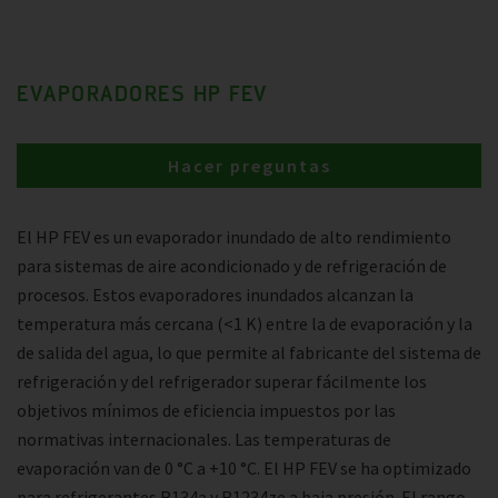
EVAPORADORES HP FEV
Hacer preguntas
El HP FEV es un evaporador inundado de alto rendimiento
para sistemas de aire acondicionado y de refrigeración de
procesos. Estos evaporadores inundados alcanzan la
temperatura más cercana (<1 K) entre la de evaporación y la
de salida del agua, lo que permite al fabricante del sistema de
refrigeración y del refrigerador superar fácilmente los
objetivos mínimos de eficiencia impuestos por las
normativas internacionales. Las temperaturas de
evaporación van de 0 °C a +10 °C. El HP FEV se ha optimizado
para refrigerantes R134a y R1234ze a baja presión. El rango