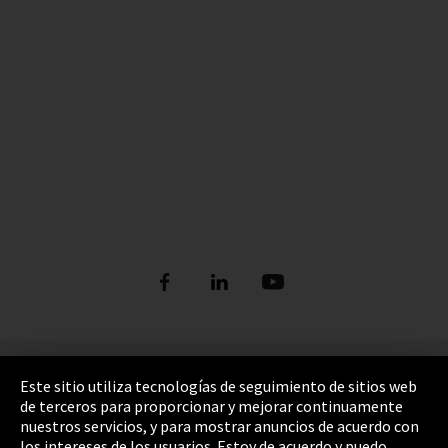
Pie de imprenta
Este sitio utiliza tecnologías de seguimiento de sitios web
de terceros para proporcionar y mejorar continuamente
Política de privacidad
nuestros servicios, y para mostrar anuncios de acuerdo con
los intereses de los usuarios. Estoy de acuerdo y puedo
Cookie Settings