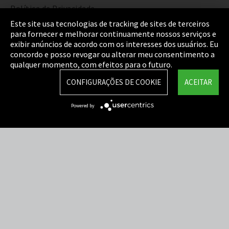
Política de Privacidade
Este site usa tecnologias de tracking de sites de terceiros
Cookie Settings
para fornecer e melhorar continuamente nossos serviços e
exibir anúncios de acordo com os interesses dos usuários. Eu
Termos e Condições
concordo e posso revogar ou alterar meu consentimento a
qualquer momento, com efeitos para o futuro.
Mapa do Site
CONFIGURAÇÕES DE COOKIE
ACEITAR
Integrity Line
Powered by
EmpCo diretivas