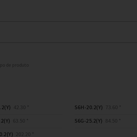
ipo de produto
.2(Y)
42.30 *
S6H-20.2(Y)
73.60 *
.2(Y)
63.50 *
S6G-25.2(Y)
84.50 *
0.2(Y)
202.20 *