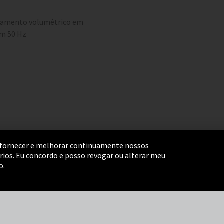
camento volumétrico em
m 50 Hz
ara fornecer e melhorar continuamente nossos
ários. Eu concordo e posso revogar ou alterar meu
ngs
Termos e Condições
Mapa do Site
o.