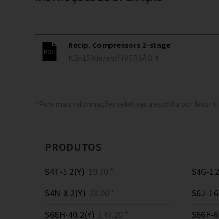
Recip. Compressors 2-stage
KB-150
de/en/fr
VERSÃO
4
*Para mais informações relativas a escolha por favor t
PRODUTOS
S4T-5.2(Y)
19.70 *
S4G-12
S4N-8.2(Y)
28.00 *
S6J-16
S66H-40.2(Y)
147.20 *
S66F-6