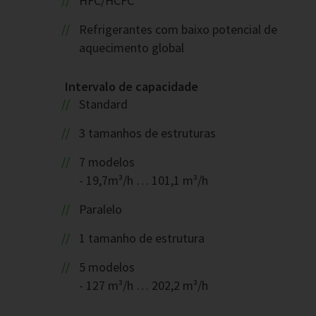
HFC/HCFC
Refrigerantes com baixo potencial de
aquecimento global
Intervalo de capacidade
Standard
3 tamanhos de estruturas
7 modelos
- 19,7m³/h … 101,1 m³/h
Paralelo
1 tamanho de estrutura
5 modelos
- 127 m³/h … 202,2 m³/h