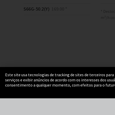
S66G-50.2(Y)
169.00 *
* Deslo
m³/h co
Este site usa tecnologias de tracking de sites de terceiros p
serviços e exibir anúncios de acordo com os interesses dos usu
Marca
Política de Privacidade
Cookie Setti
consentimento a qualquer momento, com efeitos para o futur
Integrity Line
EmpCo diretivas