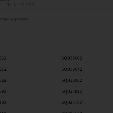
01
EN
01.02.2019
r tipo de produto
062
SQD35062
072
SQD35072
082
SQD35082
092
SQD35092
102
SQD35102