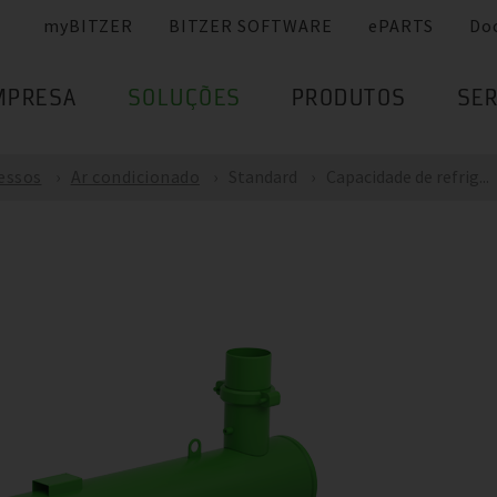
myBITZER
BITZER SOFTWARE
ePARTS
Do
MPRESA
SOLUÇÕES
PRODUTOS
SER
cessos
Ar condicionado
Standard
Capacidade de refrig...