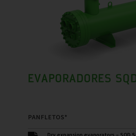
EVAPORADORES SQ
PANFLETOS*
Dry expansion evaporators – SQD S