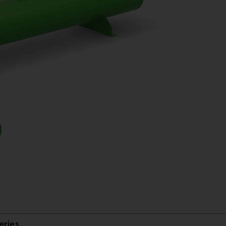
D
eries